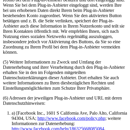
Wenn Sie bei dem Plug-in-Anbieter eingeloggt sind, werden Ihre
bei uns erhobenen Daten direkt Ihrem beim Plug-in-Anbieter
bestehenden Konto zugeordnet. Wenn Sie den aktivierten Button
betätigen und z. B. die Seite verlinken, speichert der Plug-in-
Anbieter auch diese Information in Ihrem Nutzerkonto und teilt sie
Ihren Kontakten öffentlich mit. Wir empfehlen Ihnen, sich nach
Nutzung eines sozialen Netzwerks regelmäßig auszuloggen,
insbesondere jedoch vor Aktivierung des Buttons, da Sie so eine
Zuordnung zu Ihrem Profil bei dem Plug-in-Anbieter vermeiden
können.
(5) Weitere Informationen zu Zweck und Umfang der
Datenerhebung und ihrer Verarbeitung durch den Plug-in-Anbieter
erhalten Sie in den im Folgenden mitgeteilten
Datenschutzerklärungen dieser Anbieter. Dort erhalten Sie auch
weitere Informationen zu Ihren diesbezüglichen Rechten und
Einstellungsmöglichkeiten zum Schutze Ihrer Privatsphäre.
(6) Adressen der jeweiligen Plug-in-Anbieter und URL mit deren
Datenschutzhinweisen:
a) [Facebook Inc., 1601 S California Ave, Palo Alto, California
94304, USA;
http://www.facebook.com/policy.php
; weitere
Informationen zur Datenerhebung:
http://www.facebook.com/help/186325668085084
,