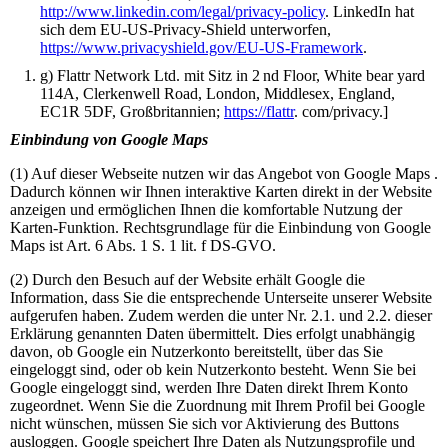
http://www.linkedin.com/legal/privacy-policy
. LinkedIn hat
sich dem EU-US-Privacy-Shield unterworfen,
https://www.privacyshield.gov/EU-US-Framework
.
g) Flattr Network Ltd. mit Sitz in 2 nd Floor, White bear yard
114A, Clerkenwell Road, London, Middlesex, England,
EC1R 5DF, Großbritannien;
https://flattr
. com/privacy.]
Einbindung von Google Maps
(1) Auf dieser Webseite nutzen wir das Angebot von Google Maps .
Dadurch können wir Ihnen interaktive Karten direkt in der Website
anzeigen und ermöglichen Ihnen die komfortable Nutzung der
Karten-Funktion. Rechtsgrundlage für die Einbindung von Google
Maps ist Art. 6 Abs. 1 S. 1 lit. f DS-GVO.
(2) Durch den Besuch auf der Website erhält Google die
Information, dass Sie die entsprechende Unterseite unserer Website
aufgerufen haben. Zudem werden die unter Nr. 2.1. und 2.2. dieser
Erklärung genannten Daten übermittelt. Dies erfolgt unabhängig
davon, ob Google ein Nutzerkonto bereitstellt, über das Sie
eingeloggt sind, oder ob kein Nutzerkonto besteht. Wenn Sie bei
Google eingeloggt sind, werden Ihre Daten direkt Ihrem Konto
zugeordnet. Wenn Sie die Zuordnung mit Ihrem Profil bei Google
nicht wünschen, müssen Sie sich vor Aktivierung des Buttons
ausloggen. Google speichert Ihre Daten als Nutzungsprofile und