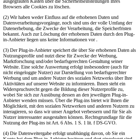
ausgegrauten Kasten über die Sicherheitseinstellungen Ihres
Browsers alle Cookies zu löschen.
(2) Wir haben weder Einfluss auf die erhobenen Daten und
Datenverarbeitungsvorgänge, noch sind uns der volle Umfang der
Datenerhebung, die Zwecke der Verarbeitung, die Speicherfristen
bekannt. Auch zur Löschung der erhobenen Daten durch den Plug-
in-Anbieter liegen uns keine Informationen vor .
(3) Der Plug-in-Anbieter speichert die über Sie erhobenen Daten als
Nutzungsprofile und nutzt diese für Zwecke der Werbung,
Marktforschung und/oder bedarfsgerechten Gestaltung seiner
Website. Eine solche Auswertung erfolgt insbesondere (auch für
nicht eingeloggte Nutzer) zur Darstellung von bedarfsgerechter
Werbung und um andere Nutzer des sozialen Netzwerks über Ihre
Aktivitäten auf unserer Website zu informieren. Ihnen steht ein
Widerspruchsrecht gegen die Bildung dieser Nutzerprofile zu,
wobei Sie sich zur Ausübung dessen an den jeweiligen Plug-in-
Anbieter wenden müssen. Über die Plug-ins bietet wir Ihnen die
Möglichkeit, mit den sozialen Netzwerken und anderen Nutzern zu
interagieren, so dass wir unser Angebot verbessern und für Sie als
Nutzer interessanter ausgestalten können. Rechtsgrundlage für die
Nutzung der Plug-ins ist Art. 6 Abs. 1 S. 1 lit. f DS-GVO.
(4) Die Datenweitergabe erfolgt unabhängig davon, ob Sie ein
Konto bei dem Plug-in-Anbieter besitzen und dort eingeloggt sind.