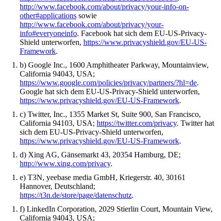
http://www.facebook.com/about/privacy/your-info-on-
other#applications
sowie
http://www.facebook.com/about/privacy/your-
info#everyoneinfo
. Facebook hat sich dem EU-US-Privacy-
Shield unterworfen,
https://www.privacyshield.gov/EU-US-
Framework
.
b) Google Inc., 1600 Amphitheater Parkway, Mountainview,
California 94043, USA;
https://www.google.com/policies/privacy/partners/?hl=de
.
Google hat sich dem EU-US-Privacy-Shield unterworfen,
https://www.privacyshield.gov/EU-US-Framework
.
c) Twitter, Inc., 1355 Market St, Suite 900, San Francisco,
California 94103, USA;
https://twitter.com/privacy
. Twitter hat
sich dem EU-US-Privacy-Shield unterworfen,
https://www.privacyshield.gov/EU-US-Framework
.
d) Xing AG, Gänsemarkt 43, 20354 Hamburg, DE;
http://www.xing.com/privacy
.
e) T3N, yeebase media GmbH, Kriegerstr. 40, 30161
Hannover, Deutschland;
https://t3n.de/store/page/datenschutz
.
f) LinkedIn Corporation, 2029 Stierlin Court, Mountain View,
California 94043, USA;