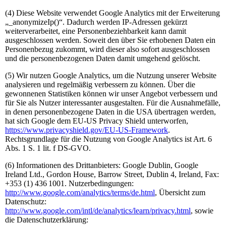
(4) Diese Website verwendet Google Analytics mit der Erweiterung
„_anonymizeIp()“. Dadurch werden IP-Adressen gekürzt
weiterverarbeitet, eine Personenbeziehbarkeit kann damit
ausgeschlossen werden. Soweit den über Sie erhobenen Daten ein
Personenbezug zukommt, wird dieser also sofort ausgeschlossen
und die personenbezogenen Daten damit umgehend gelöscht.
(5) Wir nutzen Google Analytics, um die Nutzung unserer Website
analysieren und regelmäßig verbessern zu können. Über die
gewonnenen Statistiken können wir unser Angebot verbessern und
für Sie als Nutzer interessanter ausgestalten. Für die Ausnahmefälle,
in denen personenbezogene Daten in die USA übertragen werden,
hat sich Google dem EU-US Privacy Shield unterworfen,
https://www.privacyshield.gov/EU-US-Framework
.
Rechtsgrundlage für die Nutzung von Google Analytics ist Art. 6
Abs. 1 S. 1 lit. f DS-GVO.
(6) Informationen des Drittanbieters: Google Dublin, Google
Ireland Ltd., Gordon House, Barrow Street, Dublin 4, Ireland, Fax:
+353 (1) 436 1001. Nutzerbedingungen:
http://www.google.com/analytics/terms/de.html
, Übersicht zum
Datenschutz:
http://www.google.com/intl/de/analytics/learn/privacy.html
, sowie
die Datenschutzerklärung: